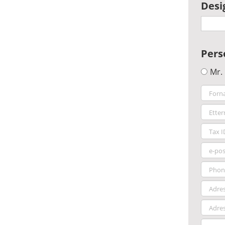
Desi
Pers
Mr.