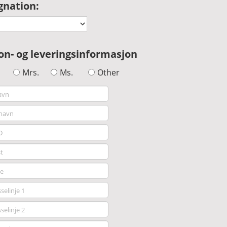
gnation:
on- og leveringsinformasjon
Mrs.
Ms.
Other