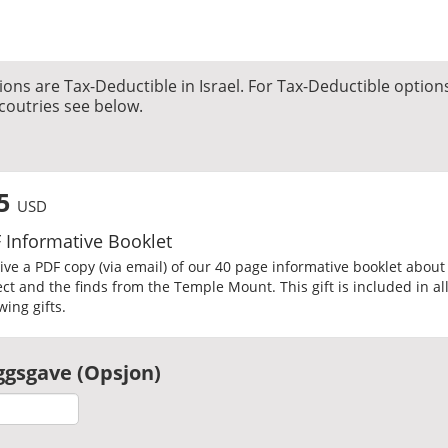
ons are Tax-Deductible in Israel. For Tax-Deductible option
coutries see below.
e
25
USD
 Informative Booklet
ive a PDF copy (via email) of our 40 page informative booklet about
ect and the finds from the Temple Mount. This gift is included in al
wing gifts.
eggsgave (Opsjon)