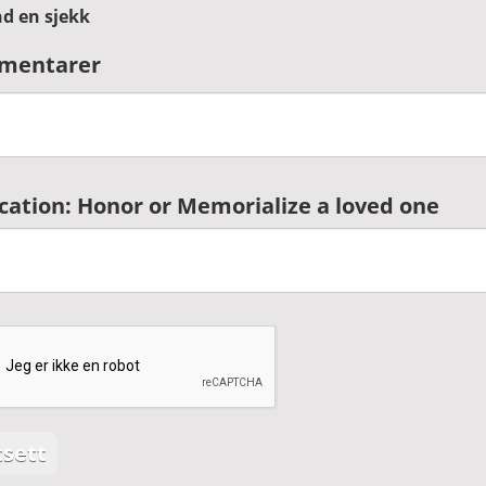
d en sjekk
mentarer
cation: Honor or Memorialize a loved one