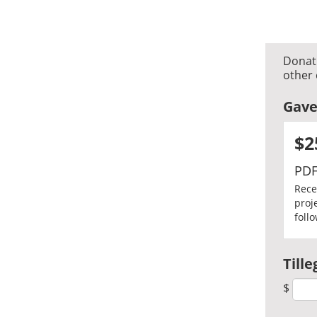
Donati
other 
Gav
$
PDF
Rece
proj
follo
Till
$