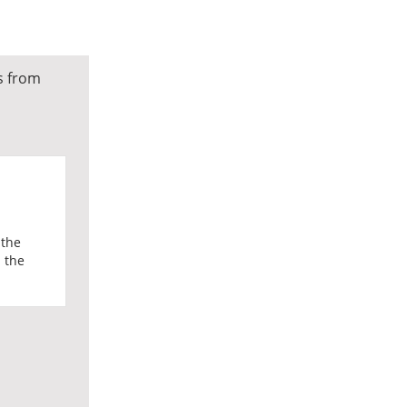
s from
 the
l the