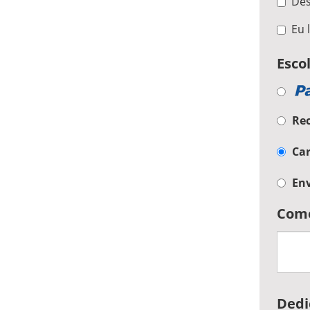
Dese
Eu l
Esco
Re
Car
En
Come
Dedi