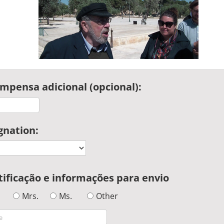
mpensa adicional (opcional):
gnation:
tificação e informações para envio
Mrs.
Ms.
Other