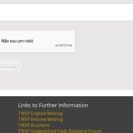
Links to Further Information
TMSP English Weblog
TMSP Hebrew Weblog
TMSP Brochure
TMSP Unidentified Finds Research Forum