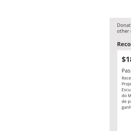
Donati
other 
Rec
$1
Pas
Rece
Proj
Escu
do M
de p
ganh