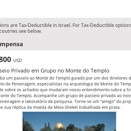
ons are Tax-Deductible in Israel. For Tax-Deductible option
coutries see below.
ompensa
800
USD
seio Privado em Grupo no Monte do Templo
ba um passeio ao Monte do Templo guiado por um dos diretores 
eto de Peneiragem, especialistas na arqueologia do Monte do Temp
te sobre os achados que mudaram nosso entendimento sobre a his
onte do Templo. Acompanhe um grupo de passeio privado ao noss
eneiragem e laboratório de pesquisa. Torne-se um “amigo” do proj
e sua réplica da moeda de Meio-Shekel trabalhada em prata.