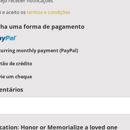
jo receber notificações
i e aceito os
termos e condições
lha uma forma de pagamento
curring monthly payment (PayPal)
tão de crédito
vie um cheque
ntários
cation: Honor or Memorialize a loved one