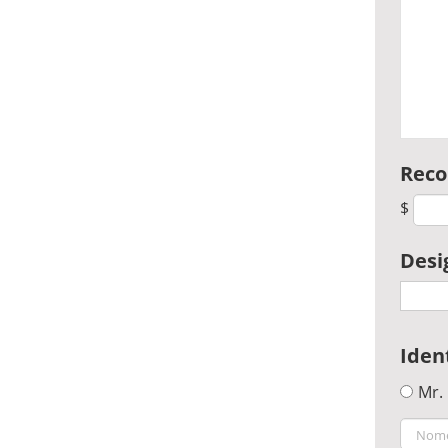
Reco
$
Desi
Iden
Mr.