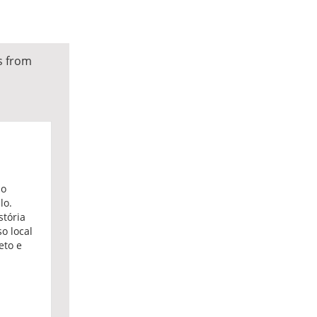
s from
do
lo.
tória
o local
eto e