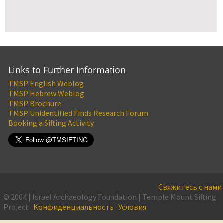
Links to Further Information
TMSP English Weblog
TMSP Hebrew Weblog
TMSP Brochure
TMSP Unidentified Finds Research Forum
Booking a Sifting Activity
Свяжитесь с нами
© 2004 | Israel Archaeology Foundation | Temple Mount Sifting
Project
Kонфиденциальность
·
Условия