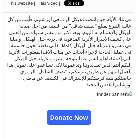
This Website |
This Video |
في تلك الأيام حين انتصب هيكل الرب في أورشليم، طُلِب من كل
عائلة التبرع بمبلغ “نصف شاقل” من الفضة من أجل صيانة
الهيكل والإهتمام به. اليوم، وبعد أكثر من عشر سنوات من العمل
على كشف الأسرار الأثرية المدفونة في تربة جبل الهيكل، وصلنا
في مشروع غربلة جبل الهيكل (TMSP) إلى نقطة تحول حاسمة
في عملنا: الحاجة لإجراء أبحاث عن مئات آلاف المعثورات الأثرية
التي إكتشفناها والنشر عنها. يتوجه مشروع غربلة جبل الهيكل
إليكم أنتم الذين تساندوننا وتدعموننا لكي تساعدوا على تمويل هذا
العمل المهم عن طريق تبرعكم بـ”نصف الشاقل” الرمزي
خاصتكم. هذه فرصتكم للإشتراك في الكشف عن ماضي
أورشليم القدس المجيد.
Donate Now