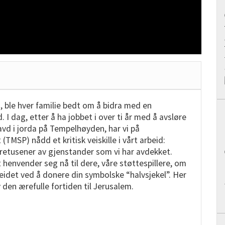
, ble hver familie bedt om å bidra med en
ld. I dag, etter å ha jobbet i over ti år med å avsløre
d i jorda på Tempelhøyden, har vi på
MSP) nådd et kritisk veiskille i vårt arbeid:
retusener av gjenstander som vi har avdekket.
envender seg nå til dere, våre støttespillere, om
rbeidet ved å donere din symbolske “halvsjekel”. Her
av den ærefulle fortiden til Jerusalem.