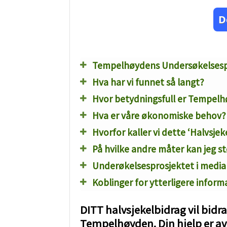
D
Tempelhøydens Undersøkelsespro
Hva har vi funnet så langt?
Hvor betydningsfull er Tempel
Hva er våre økonomiske behov?
Hvorfor kaller vi dette ‘Halvsje
På hvilke andre måter kan jeg s
Underøkelsesprosjektet i media
Koblinger for ytterligere inform
DITT halvsjekelbidrag vil bidra
Tempelhøyden. Din hjelp er a