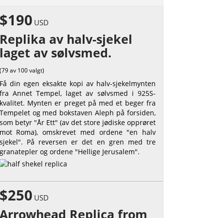
$190
USD
Replika av halv-sjekel
laget av sølvsmed.
(79 av 100 valgt)
Få din egen eksakte kopi av halv-sjekelmynten
fra Annet Tempel, laget av sølvsmed i 925S-
kvalitet. Mynten er preget på med et beger fra
Tempelet og med bokstaven Aleph på forsiden,
som betyr "År Ett" (av det store jødiske opprøret
mot Roma), omskrevet med ordene "en halv
sjekel". På reversen er det en gren med tre
granatepler og ordene "Hellige Jerusalem".
$250
USD
Arrowhead Replica from