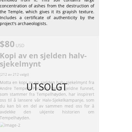
concentration of ashes from the destruction of
the Temple, which gives it its grayish texture.
Includes a certificate of authenticity by the
project's archaeologists.
$80
USD
Kopi av en sjelden halv-
sjekelmynt
(212 av 212 valgt)
Motta en kopi av en sjelden halv-sjekelmynt fra
UTSOLGT
Andre Tempels Periode. Dette sjeldne funnet,
som stammer fra Tempelhøyden, har inspirert
oss til å lansere vår Halv-Sjekelkampanje, som
du kan bli en del av sammen med oss for å
avdekke den ukjente historien om
Tempelhøyden.