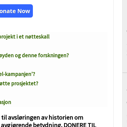
onate Now
jekt i et nøtteskall
høyden og denne forskningen?
kel-kampanjen’?
tøtte prosjektet?
asjon
 til avsløringen av historien om
v avgjørende betydning. DONERE TIL