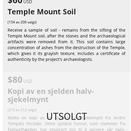
USD
Temple Mount Soil
(154 av 200 valgt)
Receive a sample of soil - remains from the sifting of the
Temple Mount soil, after the stones and the archaeological
artifacts were removed from it. This soil contains large
concentration of ashes from the destruction of the Temple,
which gives it its grayish texture. Includes a certificate of
authenticity by the project's archaeologists.
$80
USD
Kopi av en sjelden halv-
sjekelmynt
(212 av 212 valgt)
UTSOLGT
Motta en kopi av en sjelden halv-sjekelmynt fra Andre
Tempels Periode. Dette sjeldne funnet, som stammer fra
Tempelhøyden, har inspirert oss til å lansere vår Halv-