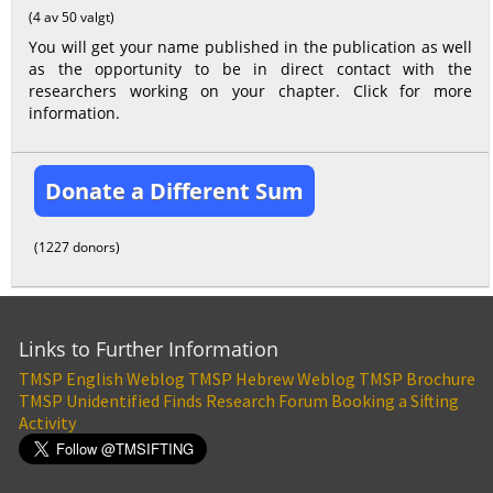
(4 av 50 valgt)
You will get your name published in the publication as well
as the opportunity to be in direct contact with the
researchers working on your chapter. Click for more
information.
Donate a Different Sum
(1227 donors)
Links to Further Information
TMSP English Weblog
TMSP Hebrew Weblog
TMSP Brochure
TMSP Unidentified Finds Research Forum
Booking a Sifting
Activity