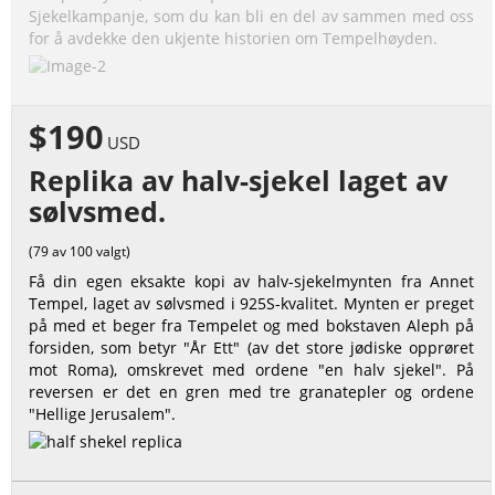
Sjekelkampanje, som du kan bli en del av sammen med oss
for å avdekke den ukjente historien om Tempelhøyden.
$190
USD
Replika av halv-sjekel laget av
sølvsmed.
(79 av 100 valgt)
Få din egen eksakte kopi av halv-sjekelmynten fra Annet
Tempel, laget av sølvsmed i 925S-kvalitet. Mynten er preget
på med et beger fra Tempelet og med bokstaven Aleph på
forsiden, som betyr "År Ett" (av det store jødiske opprøret
mot Roma), omskrevet med ordene "en halv sjekel". På
reversen er det en gren med tre granatepler og ordene
"Hellige Jerusalem".