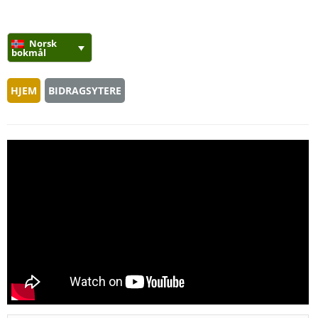
Norsk
bokmål
HJEM
BIDRAGSYTERE