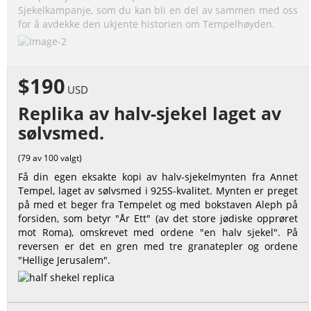
Sjekelkampanje, som du kan bli en del av sammen med oss
for å avdekke den ukjente historien om Tempelhøyden.
$190
USD
Replika av halv-sjekel laget av
sølvsmed.
(79 av 100 valgt)
Få din egen eksakte kopi av halv-sjekelmynten fra Annet
Tempel, laget av sølvsmed i 925S-kvalitet. Mynten er preget
på med et beger fra Tempelet og med bokstaven Aleph på
forsiden, som betyr "År Ett" (av det store jødiske opprøret
mot Roma), omskrevet med ordene "en halv sjekel". På
reversen er det en gren med tre granatepler og ordene
"Hellige Jerusalem".