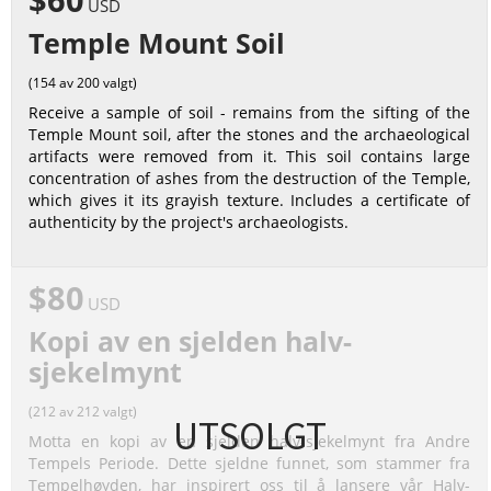
USD
Temple Mount Soil
(154 av 200 valgt)
Receive a sample of soil - remains from the sifting of the
Temple Mount soil, after the stones and the archaeological
artifacts were removed from it. This soil contains large
concentration of ashes from the destruction of the Temple,
which gives it its grayish texture. Includes a certificate of
authenticity by the project's archaeologists.
$80
USD
Kopi av en sjelden halv-
sjekelmynt
(212 av 212 valgt)
UTSOLGT
Motta en kopi av en sjelden halv-sjekelmynt fra Andre
Tempels Periode. Dette sjeldne funnet, som stammer fra
Tempelhøyden, har inspirert oss til å lansere vår Halv-