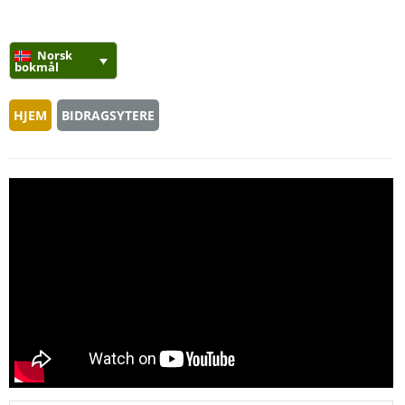
Norsk
bokmål
HJEM
BIDRAGSYTERE