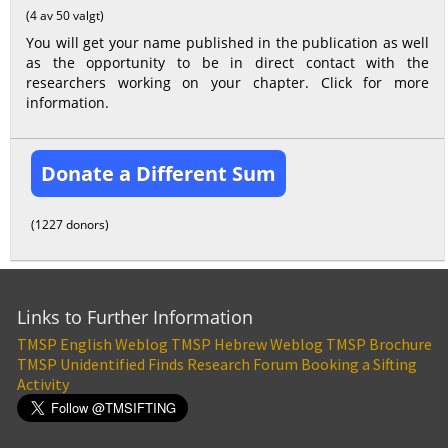
(4 av 50 valgt)
You will get your name published in the publication as well
as the opportunity to be in direct contact with the
researchers working on your chapter. Click for more
information.
Donate a Different Sum
(1227 donors)
Links to Further Information
TMSP English Weblog
TMSP Hebrew Weblog
TMSP Brochure
TMSP Unidentified Finds Research Forum
Booking a Sifting
Activity