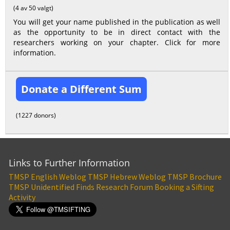
(4 av 50 valgt)
You will get your name published in the publication as well
as the opportunity to be in direct contact with the
researchers working on your chapter. Click for more
information.
Donate a Different Sum
(1227 donors)
Links to Further Information
TMSP English Weblog
TMSP Hebrew Weblog
TMSP Brochure
TMSP Unidentified Finds Research Forum
Booking a Sifting
Activity