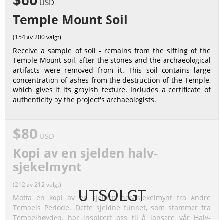
USD
Temple Mount Soil
(154 av 200 valgt)
Receive a sample of soil - remains from the sifting of the
Temple Mount soil, after the stones and the archaeological
artifacts were removed from it. This soil contains large
concentration of ashes from the destruction of the Temple,
which gives it its grayish texture. Includes a certificate of
authenticity by the project's archaeologists.
$80
USD
Kopi av en sjelden halv-
sjekelmynt
(212 av 212 valgt)
UTSOLGT
Motta en kopi av en sjelden halv-sjekelmynt fra Andre
Tempels Periode. Dette sjeldne funnet, som stammer fra
Tempelhøyden, har inspirert oss til å lansere vår Halv-