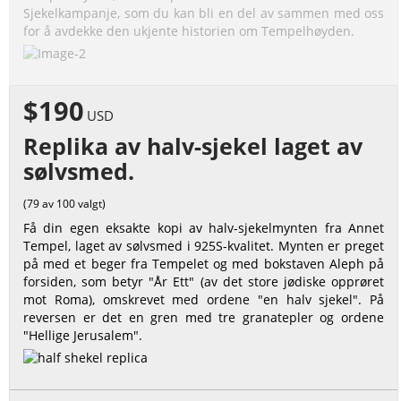
Sjekelkampanje, som du kan bli en del av sammen med oss
for å avdekke den ukjente historien om Tempelhøyden.
$190
USD
Replika av halv-sjekel laget av
sølvsmed.
(79 av 100 valgt)
Få din egen eksakte kopi av halv-sjekelmynten fra Annet
Tempel, laget av sølvsmed i 925S-kvalitet. Mynten er preget
på med et beger fra Tempelet og med bokstaven Aleph på
forsiden, som betyr "År Ett" (av det store jødiske opprøret
mot Roma), omskrevet med ordene "en halv sjekel". På
reversen er det en gren med tre granatepler og ordene
"Hellige Jerusalem".