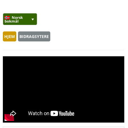
Norsk
bokmål
HJEM
BIDRAGSYTERE