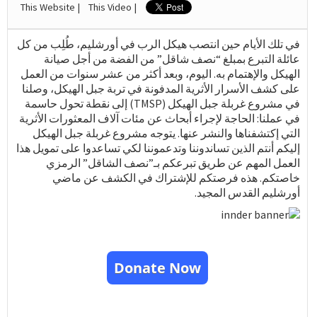
This Website |
This Video |
في تلك الأيام حين انتصب هيكل الرب في أورشليم، طُلِب من كل
عائلة التبرع بمبلغ “نصف شاقل” من الفضة من أجل صيانة
الهيكل والإهتمام به. اليوم، وبعد أكثر من عشر سنوات من العمل
على كشف الأسرار الأثرية المدفونة في تربة جبل الهيكل، وصلنا
في مشروع غربلة جبل الهيكل (TMSP) إلى نقطة تحول حاسمة
في عملنا: الحاجة لإجراء أبحاث عن مئات آلاف المعثورات الأثرية
التي إكتشفناها والنشر عنها. يتوجه مشروع غربلة جبل الهيكل
إليكم أنتم الذين تساندوننا وتدعموننا لكي تساعدوا على تمويل هذا
العمل المهم عن طريق تبرعكم بـ”نصف الشاقل” الرمزي
خاصتكم. هذه فرصتكم للإشتراك في الكشف عن ماضي
أورشليم القدس المجيد.
Donate Now