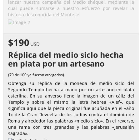
lanzar nuestra campaña del Medio shéquel, mediante la
cual puede sumarse a nuestro esfuerzo por revelar la
historia desconocida del Monte. >
$190
USD
Réplica del medio siclo hecha
en plata por un artesano
(79 de 100 ya fueron otorgados)
Obtenga su réplica de la moneda de medio siclo del
Segundo Templo hecha a mano por un artesano en plata
esterlina. En su anverso tiene la imagen de un cáliz del
Templo y sobre el mismo la letra hebrea «Alef», que
significa aquí que la pieza original fue acuñada en el «año
1» de la Gran Revuelta de los judíos contra el dominio de
Roma y alrededor las palabras «medio siclo». En el reverso,
una rama con tres granadas y las palabras «Jerusalén
sagrada».