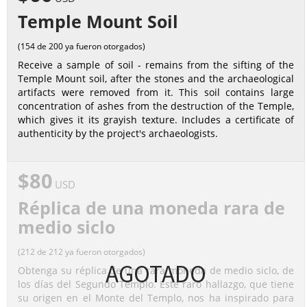
Temple Mount Soil
(154 de 200 ya fueron otorgados)
Receive a sample of soil - remains from the sifting of the
Temple Mount soil, after the stones and the archaeological
artifacts were removed from it. This soil contains large
concentration of ashes from the destruction of the Temple,
which gives it its grayish texture. Includes a certificate of
authenticity by the project's archaeologists.
$80
USD
Réplica de una moneda rara de
medio siclo
(212 de 212 ya fueron otorgados)
AGOTADO
Obtenga su réplica de una rara moneda de medio siclo, de
los días del Segundo Templo. Este raro hallazgo, que tiene
su origen en el Monte del Templo, nos ha inspirado para