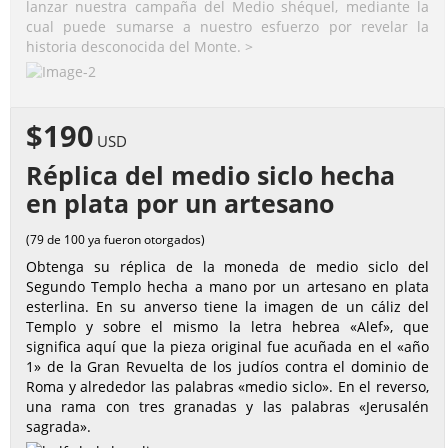
lanzar nuestra campaña del Medio shéquel, mediante la
cual puede sumarse a nuestro esfuerzo por revelar la
historia desconocida del Monte. >
$190
USD
Réplica del medio siclo hecha
en plata por un artesano
(79 de 100 ya fueron otorgados)
Obtenga su réplica de la moneda de medio siclo del
Segundo Templo hecha a mano por un artesano en plata
esterlina. En su anverso tiene la imagen de un cáliz del
Templo y sobre el mismo la letra hebrea «Alef», que
significa aquí que la pieza original fue acuñada en el «año
1» de la Gran Revuelta de los judíos contra el dominio de
Roma y alrededor las palabras «medio siclo». En el reverso,
una rama con tres granadas y las palabras «Jerusalén
sagrada».