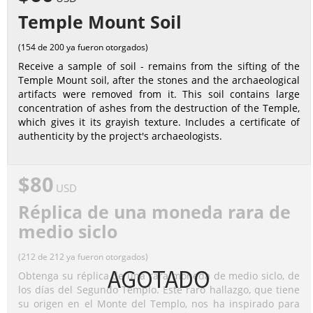
Temple Mount Soil
(154 de 200 ya fueron otorgados)
Receive a sample of soil - remains from the sifting of the
Temple Mount soil, after the stones and the archaeological
artifacts were removed from it. This soil contains large
concentration of ashes from the destruction of the Temple,
which gives it its grayish texture. Includes a certificate of
authenticity by the project's archaeologists.
$80
USD
Réplica de una moneda rara de
medio siclo
(212 de 212 ya fueron otorgados)
AGOTADO
Obtenga su réplica de una rara moneda de medio siclo, de
los días del Segundo Templo. Este raro hallazgo, que tiene
su origen en el Monte del Templo, nos ha inspirado para