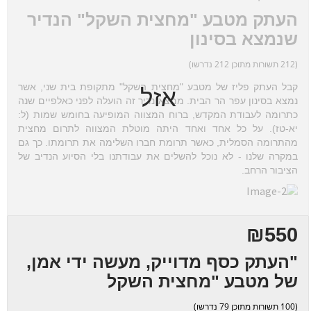
העתק מטבע "מחצית השקל" הנדיר
שנמצא בסינון
(212 תשורות מתוכן 212 נדרשו)
קבל העתק פליז של מטבע "מחצית השקל" מתקופת בית שני, אשר
אזל
נמצא בסינון עפר הר הבית. ממצא נדיר זה הועלה לפני כאלפיים שנה
כתרומה לעבודת המקדש, ברוח המצווה המופיעה בחומש שמות (ל:
יא-טז). על כל אחד ואחד היתה מוטלת המצווה לתרום מחצית
מהתרומה הסמלית, כאשר תרומת חברו השלימה את תרומתו. כך גם
במקרה שלנו - לא נוכל להשלים את עבודתנו בלי הסיוע הנדיב של
הציבור הרחב.
₪550
"העתק כסף מדוייק, מעשה ידי אמן,
של מטבע "מחצית השקל
(100 תשורות מתוכן 79 נדרשו)