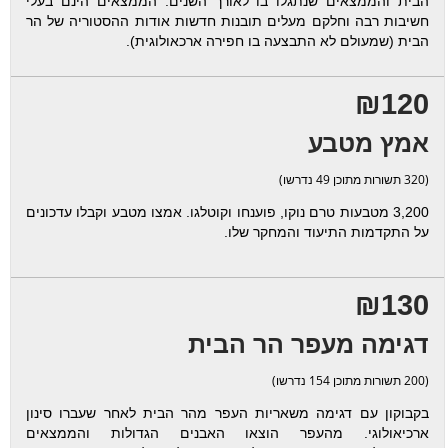
הבית והממצאים שנתגלו בו לאורך השנים. הממצאים הינם בעלי
חשיבות רבה וחלקם מעלים תובנות חדשות אודות ההסטוריה של הר
הבית (שמעולם לא התבצעה בו חפירה ארכאולוגית).
₪120
אמץ מטבע
(320 תשורות מתוכן 49 נדרשו)
3,200 מטבעות טרם נוקו, פוענחו וקוטלגו. אמצו מטבע וקבלו עדכונים
על התקדמות התיעוד והמחקר שלו.
₪130
דגימה מעפר הר הבית
(200 תשורות מתוכן 154 נדרשו)
בקבוקון עם דגימה משאריות העפר מהר הבית לאחר שעברו סינון
ארכיאולוגי. מהעפר הוצאו האבנים הגדולות והממצאים