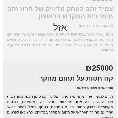
צמיד זהב העתק מדוייק של חרוז זהב
מימי בית המקדש הראשון
אזל
(2 תשורות מתוכן 2 נדרשו)
אנחנו נשלח אליך צמיד עשוי העתקים (כסף מצופה זהב) של חרוז זהב
מימי בית המקדש הראשון שנמצא בסינון. חרוז זה היה חלק מתכשיט
(צמיד או שרשרת) שככל הנראה נענד על ידי דמות בכירה שביקרה
במקדש.
₪25000
קח חסות על תחום מחקר
(50 תשורות מתוכן 4 נדרשו)
תרום למימון אחד מתחומי המחקר של פרויקט סינון העפר מהר הבית
וזכה להכרה בכל אחד מפרסומי מחקר זה במאמרים, בכנסים
מקצועיים ובפרק הסופי בדו"ח המסכם. בנוסף, תוכל להיות בקשר
ישיר עם החוקר האחראי על תחום המחקר בפרויקט. לחץ כאן לפרטים
נוספים.