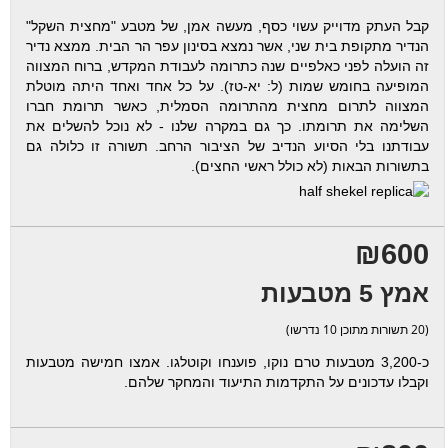
קבל העתק מדוייק עשוי כסף, מעשה אמן, של מטבע "מחצית השקל"
הנדיר מתקופת בית שני, אשר נמצא בסינון עפר הר הבית. ממצא נדיר
זה הועלה לפני כאלפיים שנה כתרומה לעבודת המקדש, ברוח המצווה
המופיעה בחומש שמות (ל: יא-טז). על כל אחד ואחד היתה מוטלת
המצווה לתרום מחצית מהתרומה הסמלית, כאשר תרומת חברו
השלימה את תרומתו. כך גם במקרה שלנו - לא נוכל להשלים את
עבודתנו בלי הסיוע הנדיב של הציבור הרחב. תשורה זו כלולה גם
בתשורות הבאות (לא כולל ראשי החצים).
₪600
אמץ 5 מטבעות
(20 תשורות מתוכן 10 נדרשו)
כ-3,200 מטבעות טרם נוקו, פוענחו וקוטלגו. אמצו חמישה מטבעות
וקבלו עדכונים על התקדמות התיעוד והמחקר שלהם.