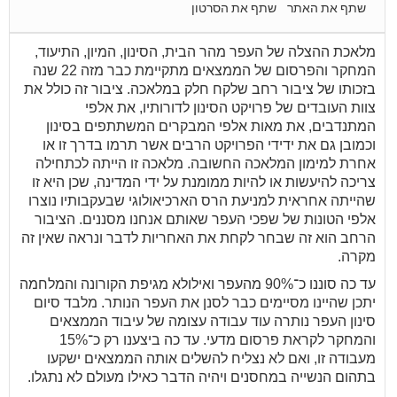
שתף את האתר
שתף את הסרטון
מלאכת ההצלה של העפר מהר הבית, הסינון, המיון, התיעוד,
המחקר והפרסום של הממצאים מתקיימת כבר מזה 22 שנה
בזכותו של ציבור רחב שלקח חלק במלאכה. ציבור זה כולל את
צוות העובדים של פרויקט הסינון לדורותיו, את אלפי
המתנדבים, את מאות אלפי המבקרים המשתתפים בסינון
וכמובן גם את ידידי הפרויקט הרבים אשר תרמו בדרך זו או
אחרת למימון המלאכה החשובה. מלאכה זו הייתה לכתחילה
צריכה להיעשות או להיות ממומנת על ידי המדינה, שכן היא זו
שהייתה אחראית למניעת הרס הארכיאולוגי שבעקבותיו נוצרו
אלפי הטונות של שפכי העפר שאותם אנחנו מסננים. הציבור
הרחב הוא זה שבחר לקחת את האחריות לדבר ונראה שאין זה
מקרה.
עד כה סוננו כ־90% מהעפר ואילולא מגיפת הקורונה והמלחמה
יתכן שהיינו מסיימים כבר לסנן את העפר הנותר. מלבד סיום
סינון העפר נותרה עוד עבודה עצומה של עיבוד הממצאים
והמחקר לקראת פרסום מדעי. עד כה ביצענו רק כ־15%
מעבודה זו, ואם לא נצליח להשלים אותה הממצאים ישקעו
בתהום הנשייה במחסנים ויהיה הדבר כאילו מעולם לא נתגלו.