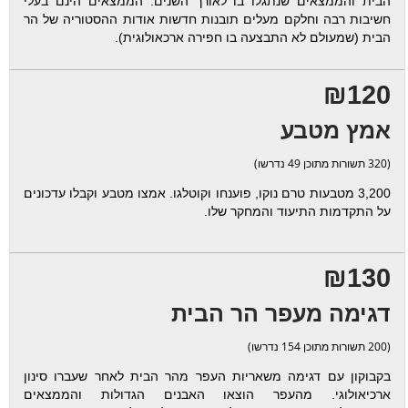
הבית והממצאים שנתגלו בו לאורך השנים. הממצאים הינם בעלי
חשיבות רבה וחלקם מעלים תובנות חדשות אודות ההסטוריה של הר
הבית (שמעולם לא התבצעה בו חפירה ארכאולוגית).
₪120
אמץ מטבע
(320 תשורות מתוכן 49 נדרשו)
3,200 מטבעות טרם נוקו, פוענחו וקוטלגו. אמצו מטבע וקבלו עדכונים
על התקדמות התיעוד והמחקר שלו.
₪130
דגימה מעפר הר הבית
(200 תשורות מתוכן 154 נדרשו)
בקבוקון עם דגימה משאריות העפר מהר הבית לאחר שעברו סינון
ארכיאולוגי. מהעפר הוצאו האבנים הגדולות והממצאים