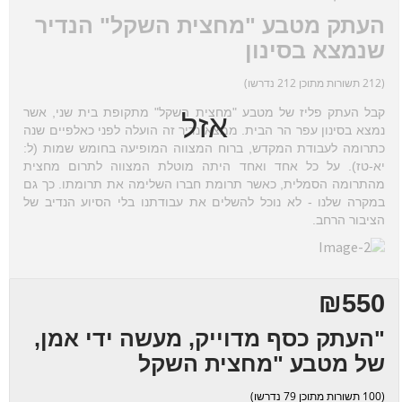
העתק מטבע "מחצית השקל" הנדיר
שנמצא בסינון
(212 תשורות מתוכן 212 נדרשו)
קבל העתק פליז של מטבע "מחצית השקל" מתקופת בית שני, אשר
אזל
נמצא בסינון עפר הר הבית. ממצא נדיר זה הועלה לפני כאלפיים שנה
כתרומה לעבודת המקדש, ברוח המצווה המופיעה בחומש שמות (ל:
יא-טז). על כל אחד ואחד היתה מוטלת המצווה לתרום מחצית
מהתרומה הסמלית, כאשר תרומת חברו השלימה את תרומתו. כך גם
במקרה שלנו - לא נוכל להשלים את עבודתנו בלי הסיוע הנדיב של
הציבור הרחב.
₪550
"העתק כסף מדוייק, מעשה ידי אמן,
של מטבע "מחצית השקל
(100 תשורות מתוכן 79 נדרשו)