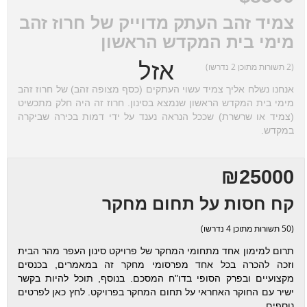
צמיד זהב העתק מדוייק של חרוז זהב
מימי בית המקדש הראשון
אזל
(2 תשורות מתוכן 2 נדרשו)
אנחנו נשלח אליך צמיד עשוי העתקים (כסף מצופה זהב) של חרוז זהב
מימי בית המקדש הראשון שנמצא בסינון. חרוז זה היה חלק מתכשיט
(צמיד או שרשרת) שככל הנראה נענד על ידי דמות בכירה שביקרה
במקדש.
₪25000
קח חסות על תחום מחקר
(50 תשורות מתוכן 4 נדרשו)
תרום למימון אחד מתחומי המחקר של פרויקט סינון העפר מהר הבית
וזכה להכרה בכל אחד מפרסומי מחקר זה במאמרים, בכנסים
מקצועיים ובפרק הסופי בדו"ח המסכם. בנוסף, תוכל להיות בקשר
ישיר עם החוקר האחראי על תחום המחקר בפרויקט. לחץ כאן לפרטים
נוספים.