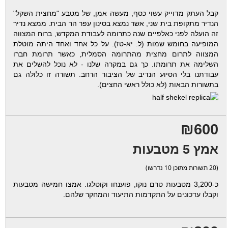
קבל העתק מדוייק עשוי כסף, מעשה אמן, של מטבע "מחצית השקל"
הנדיר מתקופת בית שני, אשר נמצא בסינון עפר הר הבית. ממצא נדיר
זה הועלה לפני כאלפיים שנה כתרומה לעבודת המקדש, ברוח המצווה
המופיעה בחומש שמות (ל: יא-טז). על כל אחד ואחד היתה מוטלת
המצווה לתרום מחצית מהתרומה הסמלית, כאשר תרומת חברו
השלימה את תרומתו. כך גם במקרה שלנו - לא נוכל להשלים את
עבודתנו בלי הסיוע הנדיב של הציבור הרחב. תשורה זו כלולה גם
בתשורות הבאות (לא כולל ראשי החצים).
₪600
אמץ 5 מטבעות
(20 תשורות מתוכן 10 נדרשו)
כ-3,200 מטבעות טרם נוקו, פוענחו וקוטלגו. אמצו חמישה מטבעות
וקבלו עדכונים על התקדמות התיעוד והמחקר שלהם.