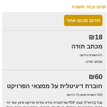
תרום ובחר תשורה
תרום סכום אחר
₪18
מכתב תודה
(61 תשורות נדרשו)
מכתב תודה
₪60
חוברת דיגיטלית על ממצאי הפרויקט
(100 תשורות מתוכן 73 נדרשו)
קבל (בדוא"ל) קובץ PDF של חוברת מידע אודות פרויקט סינון עפר הר