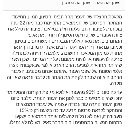
שתף את האתר
שתף את הסרטון
מלאכת ההצלה של העפר מהר הבית, הסינון, המיון, התיעוד,
המחקר והפרסום של הממצאים מתקיימת כבר מזה 22 שנה
בזכותו של ציבור רחב שלקח חלק במלאכה. ציבור זה כולל את
צוות העובדים של פרויקט הסינון לדורותיו, את אלפי
המתנדבים, את מאות אלפי המבקרים המשתתפים בסינון
וכמובן גם את ידידי הפרויקט הרבים אשר תרמו בדרך זו או
אחרת למימון המלאכה החשובה. מלאכה זו הייתה לכתחילה
צריכה להיעשות או להיות ממומנת על ידי המדינה, שכן היא זו
שהייתה אחראית למניעת הרס הארכיאולוגי שבעקבותיו נוצרו
אלפי הטונות של שפכי העפר שאותם אנחנו מסננים. הציבור
הרחב הוא זה שבחר לקחת את האחריות לדבר ונראה שאין זה
מקרה.
עד כה סוננו כ־90% מהעפר ואילולא מגיפת הקורונה והמלחמה
יתכן שהיינו מסיימים כבר לסנן את העפר הנותר. מלבד סיום
סינון העפר נותרה עוד עבודה עצומה של עיבוד הממצאים
והמחקר לקראת פרסום מדעי. עד כה ביצענו רק כ־15%
מעבודה זו, ואם לא נצליח להשלים אותה הממצאים ישקעו
בתהום הנשייה במחסנים ויהיה הדבר כאילו מעולם לא נתגלו.