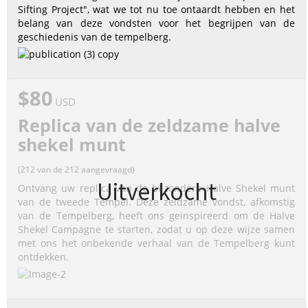
Sifting Project", wat we tot nu toe ontaardt hebben en het
belang van deze vondsten voor het begrijpen van de
geschiedenis van de tempelberg.
$80
USD
Replica van de zeldzame halve
shekel munt
(212 van de 212 aangevraagd)
Uitverkocht
Ontvang uw replica van de bijzondere Halve Shekel munt
van de tweede Tempel. Deze zeldzame vondst, afkomstig
van de Tempelberg, heeft ons geïnspireerd om de Halve
Shekel Campagne te starten, zodat u op deze wijze samen
met ons het onbekende verhaal van de Tempelberg kunt
ontdekken.