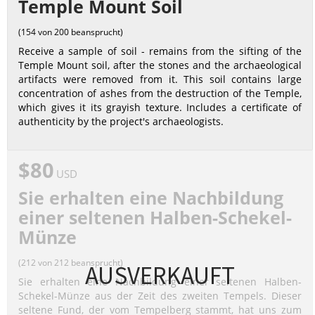
Temple Mount Soil
(154 von 200 beansprucht)
Receive a sample of soil - remains from the sifting of the
Temple Mount soil, after the stones and the archaeological
artifacts were removed from it. This soil contains large
concentration of ashes from the destruction of the Temple,
which gives it its grayish texture. Includes a certificate of
authenticity by the project's archaeologists.
$80
USD
Sie erhalten eine Nachbildung
einer seltenen Halben-Schekel-
Münze
(212 von 212 beansprucht)
AUSVERKAUFT
Sie erhalten eine Nachbildung einer seltenen Halben-
Schekel-Münze aus der Zeit des zweiten Tempels. Dieser
seltene Fund, der vom Tempelberg stammt, hat uns zum