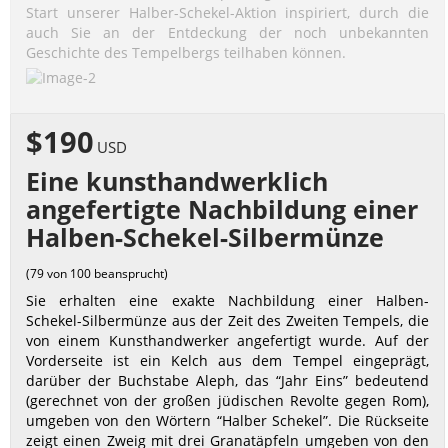
Start unserer Halber-Schekel-Aktion inspiriert, durch die
auch Sie an der Entdeckung der noch unbekannten
Geschichte des Tempelbergs teilhaben können.
$190
USD
Eine kunsthandwerklich
angefertigte Nachbildung einer
Halben-Schekel-Silbermünze
(79 von 100 beansprucht)
Sie erhalten eine exakte Nachbildung einer Halben-
Schekel-Silbermünze aus der Zeit des Zweiten Tempels, die
von einem Kunsthandwerker angefertigt wurde. Auf der
Vorderseite ist ein Kelch aus dem Tempel eingeprägt,
darüber der Buchstabe Aleph, das “Jahr Eins” bedeutend
(gerechnet von der großen jüdischen Revolte gegen Rom),
umgeben von den Wörtern “Halber Schekel”. Die Rückseite
zeigt einen Zweig mit drei Granatäpfeln umgeben von den