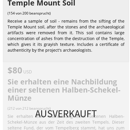
Temple Mount Soil
(154 von 200 beansprucht)
Receive a sample of soil - remains from the sifting of the
Temple Mount soil, after the stones and the archaeological
artifacts were removed from it. This soil contains large
concentration of ashes from the destruction of the Temple,
which gives it its grayish texture. Includes a certificate of
authenticity by the project's archaeologists.
$80
USD
Sie erhalten eine Nachbildung
einer seltenen Halben-Schekel-
Münze
(212 von 212 beansprucht)
AUSVERKAUFT
Sie erhalten eine Nachbildung einer seltenen Halben-
Schekel-Münze aus der Zeit des zweiten Tempels. Dieser
seltene Fund, der vom Tempelberg stammt, hat uns zum