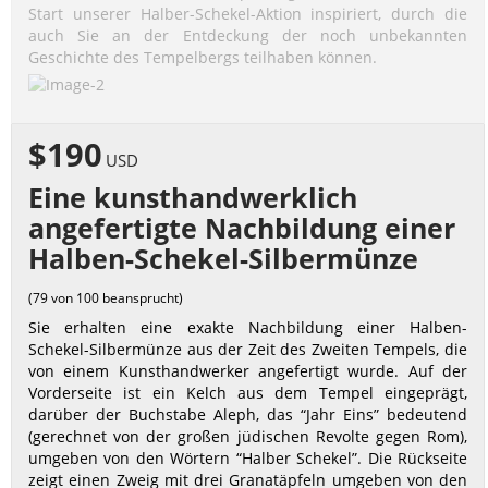
Start unserer Halber-Schekel-Aktion inspiriert, durch die
auch Sie an der Entdeckung der noch unbekannten
Geschichte des Tempelbergs teilhaben können.
$190
USD
Eine kunsthandwerklich
angefertigte Nachbildung einer
Halben-Schekel-Silbermünze
(79 von 100 beansprucht)
Sie erhalten eine exakte Nachbildung einer Halben-
Schekel-Silbermünze aus der Zeit des Zweiten Tempels, die
von einem Kunsthandwerker angefertigt wurde. Auf der
Vorderseite ist ein Kelch aus dem Tempel eingeprägt,
darüber der Buchstabe Aleph, das “Jahr Eins” bedeutend
(gerechnet von der großen jüdischen Revolte gegen Rom),
umgeben von den Wörtern “Halber Schekel”. Die Rückseite
zeigt einen Zweig mit drei Granatäpfeln umgeben von den