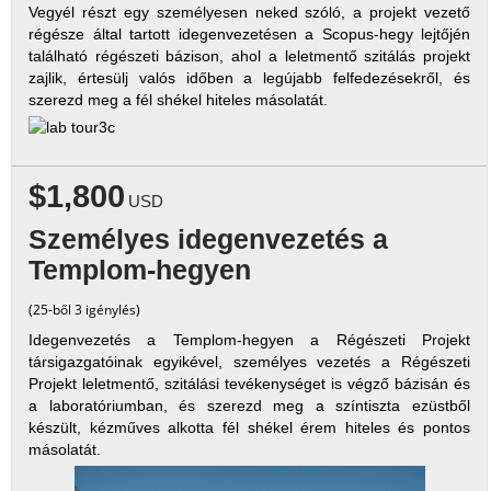
Vegyél részt egy személyesen neked szóló, a projekt vezető
régésze által tartott idegenvezetésen a Scopus-hegy lejtőjén
található régészeti bázison, ahol a leletmentő szitálás projekt
zajlik, értesülj valós időben a legújabb felfedezésekről, és
szerezd meg a fél shékel hiteles másolatát.
$1,800
USD
Személyes idegenvezetés a
Templom-hegyen
(25-ből 3 igénylés)
Idegenvezetés a Templom-hegyen a Régészeti Projekt
társigazgatóinak egyikével, személyes vezetés a Régészeti
Projekt leletmentő, szitálási tevékenységet is végző bázisán és
a laboratóriumban, és szerezd meg a színtiszta ezüstből
készült, kézműves alkotta fél shékel érem hiteles és pontos
másolatát.