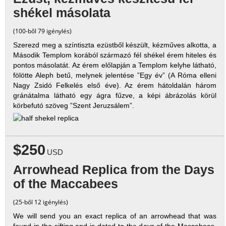
shékel másolata
(100-ből 79 igénylés)
Szerezd meg a színtiszta ezüstből készült, kézműves alkotta, a
Második Templom korából származó fél shékel érem hiteles és
pontos másolatát. Az érem előlapján a Templom kelyhe látható,
fölötte Aleph betű, melynek jelentése ”Egy év” (A Róma elleni
Nagy Zsidó Felkelés első éve). Az érem hátoldalán három
gránátalma látható egy ágra fűzve, a képi ábrázolás körül
körbefutó szöveg ”Szent Jeruzsálem”.
$250
USD
Arrowhead Replica from the Days
of the Maccabees
(25-ből 12 igénylés)
We will send you an exact replica of an arrowhead that was
found in the sifting and is dated to the days of the Maccabees.