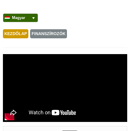
Magyar
KEZDŐLAP
FINANSZÍROZÓK