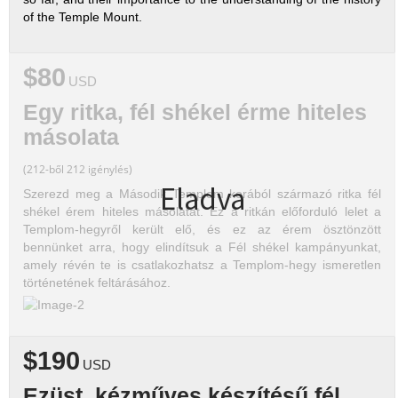
of the Temple Mount.
$80
USD
Egy ritka, fél shékel érme hiteles
másolata
(212-ből 212 igénylés)
Eladva
Szerezd meg a Második Templom korából származó ritka fél
shékel érem hiteles másolatát. Ez a ritkán előforduló lelet a
Templom-hegyről került elő, és ez az érem ösztönzött
bennünket arra, hogy elindítsuk a Fél shékel kampányunkat,
amely révén te is csatlakozhatsz a Templom-hegy ismeretlen
történetének feltárásához.
$190
USD
Ezüst, kézműves készítésű fél