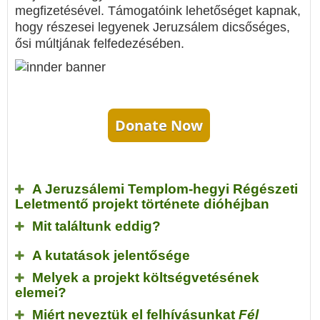
megfizetésével. Támogatóink lehetőséget kapnak,
hogy részesei legyenek Jeruzsálem dicsőséges,
ősi múltjának felfedezésében.
Donate Now
A Jeruzsálemi Templom-hegyi Régészeti
Leletmentő projekt története dióhéjban
Mit találtunk eddig?
A kutatások jelentősége
Melyek a projekt költségvetésének
elemei?
Miért neveztük el felhívásunkat
Fél