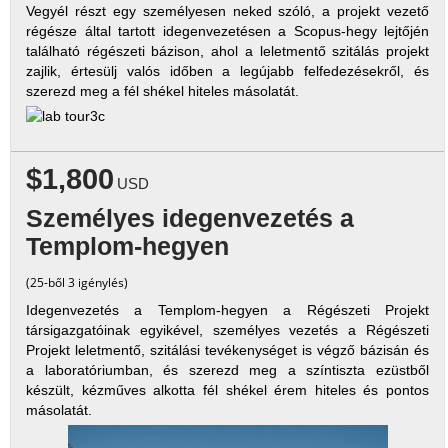
Vegyél részt egy személyesen neked szóló, a projekt vezető
régésze által tartott idegenvezetésen a Scopus-hegy lejtőjén
található régészeti bázison, ahol a leletmentő szitálás projekt
zajlik, értesülj valós időben a legújabb felfedezésekről, és
szerezd meg a fél shékel hiteles másolatát.
$1,800
USD
Személyes idegenvezetés a
Templom-hegyen
(25-ből 3 igénylés)
Idegenvezetés a Templom-hegyen a Régészeti Projekt
társigazgatóinak egyikével, személyes vezetés a Régészeti
Projekt leletmentő, szitálási tevékenységet is végző bázisán és
a laboratóriumban, és szerezd meg a színtiszta ezüstből
készült, kézműves alkotta fél shékel érem hiteles és pontos
másolatát.