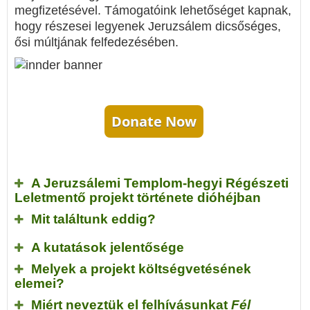
megfizetésével. Támogatóink lehetőséget kapnak,
hogy részesei legyenek Jeruzsálem dicsőséges,
ősi múltjának felfedezésében.
Donate Now
A Jeruzsálemi Templom-hegyi Régészeti
Leletmentő projekt története dióhéjban
Mit találtunk eddig?
A kutatások jelentősége
Melyek a projekt költségvetésének
elemei?
Miért neveztük el felhívásunkat
Fél