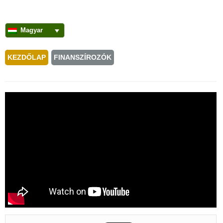
Magyar
KEZDŐLAP
FINANSZÍROZÓK