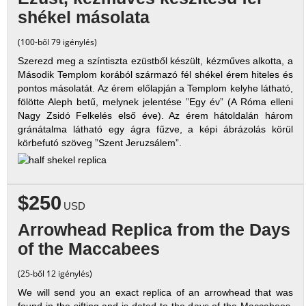
shékel másolata
(100-ből 79 igénylés)
Szerezd meg a színtiszta ezüstből készült, kézműves alkotta, a
Második Templom korából származó fél shékel érem hiteles és
pontos másolatát. Az érem előlapján a Templom kelyhe látható,
fölötte Aleph betű, melynek jelentése ”Egy év” (A Róma elleni
Nagy Zsidó Felkelés első éve). Az érem hátoldalán három
gránátalma látható egy ágra fűzve, a képi ábrázolás körül
körbefutó szöveg ”Szent Jeruzsálem”.
$250
USD
Arrowhead Replica from the Days
of the Maccabees
(25-ből 12 igénylés)
We will send you an exact replica of an arrowhead that was
found in the sifting and is dated to the days of the Maccabees.