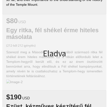
of the Temple Mount.
$80
USD
Egy ritka, fél shékel érme hiteles
másolata
(212-ből 212 igénylés)
Eladva
Szerezd meg a Második Templom korából származó ritka fél
shékel érem hiteles másolatát. Ez a ritkán előforduló lelet a
Templom-hegyről került elő, és ez az érem ösztönzött
bennünket arra, hogy elindítsuk a Fél shékel kampányunkat,
amely révén te is csatlakozhatsz a Templom-hegy ismeretlen
történetének feltárásához.
$190
USD
Ezüst, kézműves készítésű fél