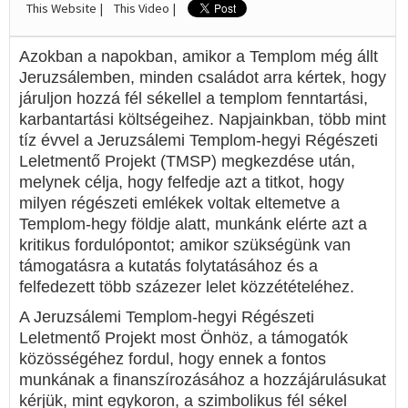
This Website |
This Video |
Azokban a napokban, amikor a Templom még állt
Jeruzsálemben, minden családot arra kértek, hogy
járuljon hozzá fél sékellel a templom fenntartási,
karbantartási költségeihez. Napjainkban, több mint
tíz évvel a Jeruzsálemi Templom-hegyi Régészeti
Leletmentő Projekt (TMSP) megkezdése után,
melynek célja, hogy felfedje azt a titkot, hogy
milyen régészeti emlékek voltak eltemetve a
Templom-hegy földje alatt, munkánk elérte azt a
kritikus fordulópontot; amikor szükségünk van
támogatásra a kutatás folytatásához és a
felfedezett több százezer lelet közzétételéhez.
A Jeruzsálemi Templom-hegyi Régészeti
Leletmentő Projekt most Önhöz, a támogatók
közösségéhez fordul, hogy ennek a fontos
munkának a finanszírozásához a hozzájárulásukat
kérjük, mint egykoron, a szimbolikus fél sékel