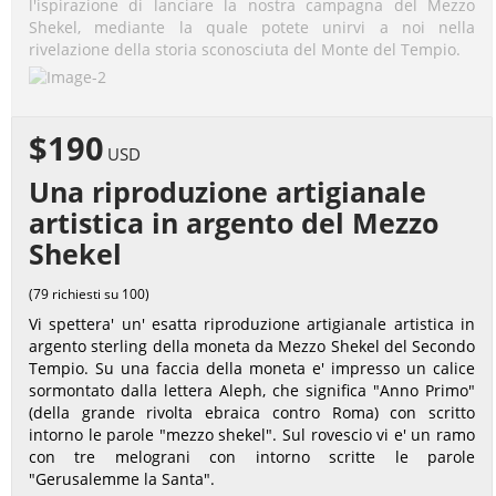
l'ispirazione di lanciare la nostra campagna del Mezzo
Shekel, mediante la quale potete unirvi a noi nella
rivelazione della storia sconosciuta del Monte del Tempio.
$190
USD
Una riproduzione artigianale
artistica in argento del Mezzo
Shekel
(79 richiesti su 100)
Vi spettera' un' esatta riproduzione artigianale artistica in
argento sterling della moneta da Mezzo Shekel del Secondo
Tempio. Su una faccia della moneta e' impresso un calice
sormontato dalla lettera Aleph, che significa "Anno Primo"
(della grande rivolta ebraica contro Roma) con scritto
intorno le parole "mezzo shekel". Sul rovescio vi e' un ramo
con tre melograni con intorno scritte le parole
"Gerusalemme la Santa".