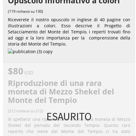
Opuscolo informativo a colori
(119 richiesti su 130)
Riceverete il nostro opuscolo in inglese di 40 pagine con
illustrazioni a colori. Esso descrive il Progetto di
Setacciamento del Monte del Tempio, i reperti trovati fino
ad oggi e la loro importanza per la comprensione della
storia del Monte del Tempio.
$80
USD
Riproduzione di una rara
moneta di Mezzo Shekel del
Monte del Tempio
(212 richiesti su 212)
ESAURITO
Vi spettera' una riproduzione di una rara moneta di Mezzo
Shekel del periodo del Secondo Tempio. Questo raro
reperto che viene dal Monte del Tempio ci ha dato