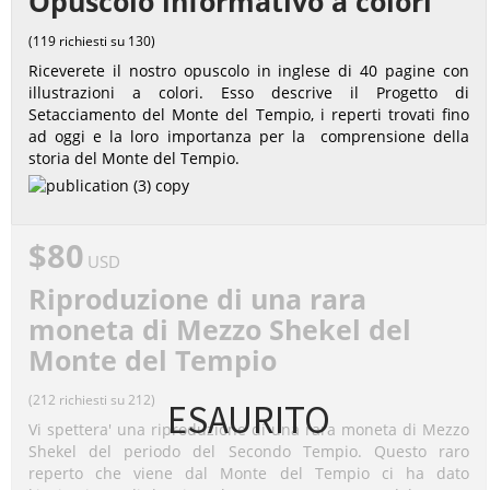
Opuscolo informativo a colori
(119 richiesti su 130)
Riceverete il nostro opuscolo in inglese di 40 pagine con
illustrazioni a colori. Esso descrive il Progetto di
Setacciamento del Monte del Tempio, i reperti trovati fino
ad oggi e la loro importanza per la comprensione della
storia del Monte del Tempio.
$80
USD
Riproduzione di una rara
moneta di Mezzo Shekel del
Monte del Tempio
(212 richiesti su 212)
ESAURITO
Vi spettera' una riproduzione di una rara moneta di Mezzo
Shekel del periodo del Secondo Tempio. Questo raro
reperto che viene dal Monte del Tempio ci ha dato