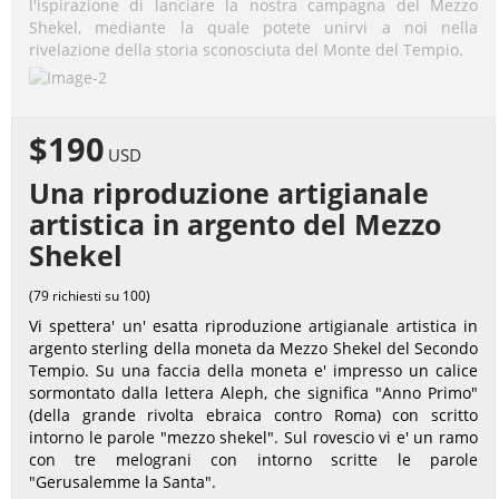
l'ispirazione di lanciare la nostra campagna del Mezzo
Shekel, mediante la quale potete unirvi a noi nella
rivelazione della storia sconosciuta del Monte del Tempio.
$190
USD
Una riproduzione artigianale
artistica in argento del Mezzo
Shekel
(79 richiesti su 100)
Vi spettera' un' esatta riproduzione artigianale artistica in
argento sterling della moneta da Mezzo Shekel del Secondo
Tempio. Su una faccia della moneta e' impresso un calice
sormontato dalla lettera Aleph, che significa "Anno Primo"
(della grande rivolta ebraica contro Roma) con scritto
intorno le parole "mezzo shekel". Sul rovescio vi e' un ramo
con tre melograni con intorno scritte le parole
"Gerusalemme la Santa".