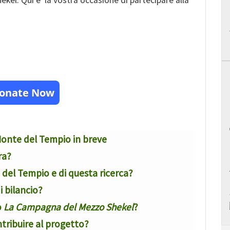
kel. Qui e’ la vostra occasione di partecipare alla
onate Now
Monte del Tempio in breve
ra?
 del Tempio e di questa ricerca?
i bilancio?
o
La Campagna del Mezzo Shekel
?
ontribuire al progetto?