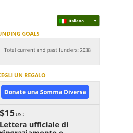
Italiano
UNDING GOALS
Total current and past funders: 2038
CEGLI UN REGALO
Donate una Somma Diversa
$15
USD
Lettera ufficiale di
ringraziamento e