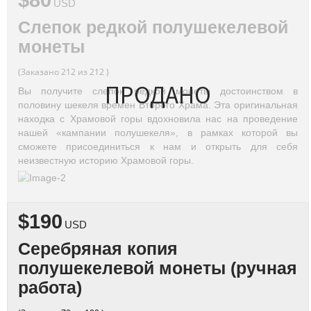
$80
USD
Слепок редкой полушекелевой
монеты
(Заказано 212 из 212 )
ПРОДАНО
Вы получите слепок редкой монеты достоинством в
половину шекеля времен Второго Храма. Эта оригинальная
находка с Храмовой горы вдохновила нас на проведение
нашей «кампании полушекеля», в рамках которой вы
сможете присоединиться к нам и открыть для себя
неизвестную историю Храмовой горы.
$190
USD
Серебряная копия
полушекелевой монеты (ручная
работа)