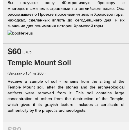
Вы получите нашу 40-страничную брошюру с
многоцветными иллюстрациями на английском языке. Она
рассказывает о Проекте просеивания земли Храмовой горы:
находках, сделанных вплоть до сегодняшнего дня, и их
значении для понимания истории Храмовой горы.
$60
USD
Temple Mount Soil
(Заказано 154 из 200 )
Receive a sample of soil - remains from the sifting of the
Temple Mount soil, after the stones and the archaeological
artifacts were removed from it. This soil contains large
concentration of ashes from the destruction of the Temple,
which gives it its grayish texture. Includes a certificate of
authenticity by the project's archaeologists.