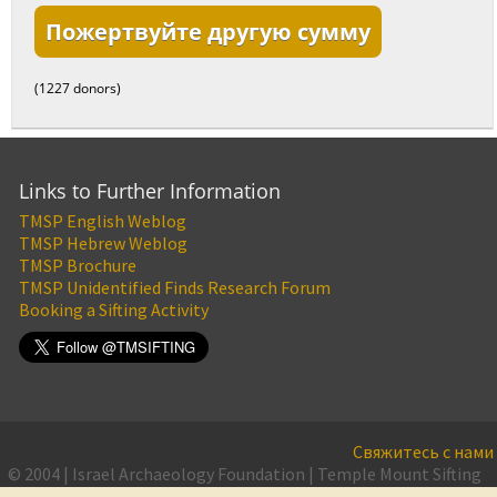
Пожертвуйте другую сумму
(1227 donors)
Links to Further Information
TMSP English Weblog
TMSP Hebrew Weblog
TMSP Brochure
TMSP Unidentified Finds Research Forum
Booking a Sifting Activity
Свяжитесь с нами
© 2004 | Israel Archaeology Foundation | Temple Mount Sifting
Project
Kонфиденциальность
·
Условия