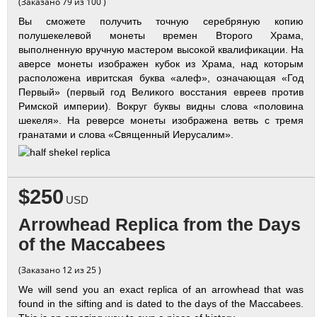
(Заказано 79 из 100 )
Вы сможете получить точную серебряную копию
полушекелевой монеты времен Второго Храма,
выполненную вручную мастером высокой квалификации. На
аверсе монеты изображен кубок из Храма, над которым
расположена ивритская буква «алеф», означающая «Год
Первый» (первый год Великого восстания евреев против
Римской империи). Вокруг буквы видны слова «половина
шекеля». На реверсе монеты изображена ветвь с тремя
гранатами и слова «Священный Иерусалим».
$250
USD
Arrowhead Replica from the Days
of the Maccabees
(Заказано 12 из 25 )
We will send you an exact replica of an arrowhead that was
found in the sifting and is dated to the days of the Maccabees.