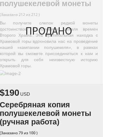
полушекелевой монеты
(Заказано 212 из 212 )
Вы получите слепок редкой монеты
ПРОДАНО
достоинством в половину шекеля времен
Второго Храма. Эта оригинальная находка с
Храмовой горы вдохновила нас на проведение
нашей «кампании полушекеля», в рамках
которой вы сможете присоединиться к нам и
открыть для себя неизвестную историю
Храмовой горы.
$190
USD
Серебряная копия
полушекелевой монеты
(ручная работа)
(Заказано 79 из 100 )