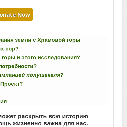
onate Now
вания земли с Храмовой горы
их пор?
 горы и этого исследования?
потребности?
ампанией полушекеля
?
 Проект?
И
ция
может раскрыть всю историю
щь жизненно важна для нас.