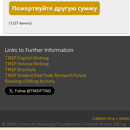
Пожертвуйте другую сумму
(1227 donors)
Links to Further Information
TMSP English Weblog
TMSP Hebrew Weblog
TMSP Brochure
TMSP Unidentified Finds Research Forum
Booking a Sifting Activity
Свяжитесь с нами
© 2004 | Israel Archaeology Foundation | Temple Mount Sifting
Project
Kонфиденциальность
·
Условия