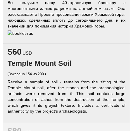
Вы получите нашу 40-страничную брошюру с
многоцветными иллюстрациями на английском языке. Она
рассказывает о Проекте просеивания земли Храмовой горы:
находках, сделанных вплоть до сегодняшнего дня, и их
значении для понимания истории Храмовой горы.
$60
USD
Temple Mount Soil
(Заказано 154 из 200 )
Receive a sample of soil - remains from the sifting of the
Temple Mount soil, after the stones and the archaeological
artifacts were removed from it. This soil contains large
concentration of ashes from the destruction of the Temple,
which gives it its grayish texture. Includes a certificate of
authenticity by the project's archaeologists.