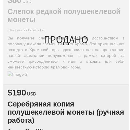
$80
USD
Слепок редкой полушекелевой
монеты
(Заказано 212 из 212 )
ПРОДАНО
Вы получите слепок редкой монеты достоинством в
половину шекеля времен Второго Храма. Эта оригинальная
находка с Храмовой горы вдохновила нас на проведение
нашей «кампании полушекеля», в рамках которой вы
сможете присоединиться к нам и открыть для себя
неизвестную историю Храмовой горы.
$190
USD
Серебряная копия
полушекелевой монеты (ручная
работа)