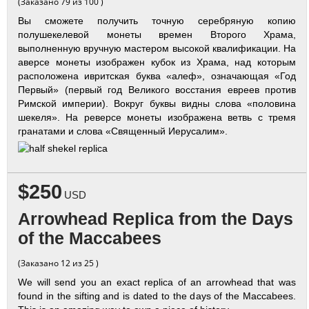
(Заказано 79 из 100 )
Вы сможете получить точную серебряную копию
полушекелевой монеты времен Второго Храма,
выполненную вручную мастером высокой квалификации. На
аверсе монеты изображен кубок из Храма, над которым
расположена ивритская буква «алеф», означающая «Год
Первый» (первый год Великого восстания евреев против
Римской империи). Вокруг буквы видны слова «половина
шекеля». На реверсе монеты изображена ветвь с тремя
гранатами и слова «Священный Иерусалим».
$250
USD
Arrowhead Replica from the Days
of the Maccabees
(Заказано 12 из 25 )
We will send you an exact replica of an arrowhead that was
found in the sifting and is dated to the days of the Maccabees.