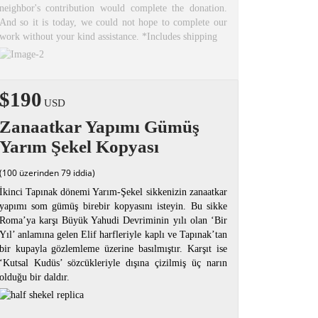
neighbor's contribution would complete the donation.
And so it is today, we could not hope to complete our
work without your kind assistance. *Includes shipping
$190
USD
Zanaatkar Yapımı Gümüş
Yarım Şekel Kopyası
(100 üzerinden 79 iddia)
İkinci Tapınak dönemi Yarım-Şekel sikkenizin zanaatkar
yapımı som gümüş birebir kopyasını isteyin. Bu sikke
Roma’ya karşı Büyük Yahudi Devriminin yılı olan ‘Bir
Yıl’ anlamına gelen Elif harfleriyle kaplı ve Tapınak’tan
bir kupayla gözlemleme üzerine basılmıştır. Karşıt ise
‘Kutsal Kudüs’ sözcükleriyle dışına çizilmiş üç narın
olduğu bir daldır.