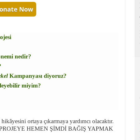
onate Now
ojesi
önemi nedir?
?
kel
Kampanyası diyoruz?
leyebilir miyim?
 hikâyesini ortaya çıkarmaya yardımcı olacaktır.
iptir. PROJEYE HEMEN ŞİMDİ BAĞIŞ YAPMAK