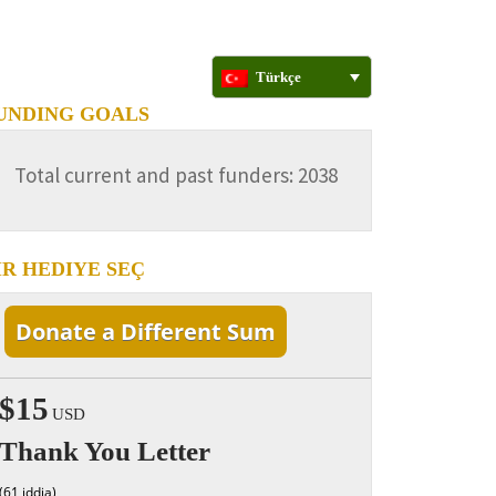
Türkçe
UNDING GOALS
Total current and past funders: 2038
IR HEDIYE SEÇ
Donate a Different Sum
$15
USD
Thank You Letter
(61 iddia)