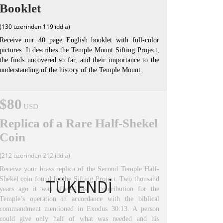
Booklet
(130 üzerinden 119 iddia)
Receive our 40 page English booklet with full-color
pictures. It describes the Temple Mount Sifting Project,
the finds uncovered so far, and their importance to the
understanding of the history of the Temple Mount.
$80
USD
Replica of a Rare Half-Shekel
Coin
(212 üzerinden 212 iddia)
Receive your brass replica of the Second Temple Half-
Shekel coin found by the Sifting Project. Two thousand
TÜKENDİ
years ago it was offered as a contribution for the
Temple’s operation in accordance with the biblical
commandment mentioned in Exodus 30:13. A person
could give only half of what was needed and his