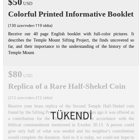
$50
USD
Colorful Printed Informative Booklet
(130 üzerinden 119 iddia)
Receive our 40 page English booklet with full-color pictures. It
describes the Temple Mount Sifting Project, the finds uncovered so
far, and their importance to the understanding of the history of the
Temple Mount.
$80
USD
Replica of a Rare Half-Shekel Coin
(212 üzerinden 212 iddia)
Receive your brass replica of the Second Temple Half-Shekel coin
TÜKENDİ
found by the Sifting Project. Two thousand years ago it was offered as
a contribution for the Temple’s operation in accordance with the
biblical commandment mentioned in Exodus 30:13. A person could
give only half of what was needed and his neighbor's contribution
would complete the donation. And so it is today, we could not hope to