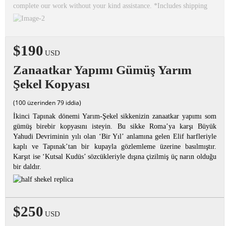
complete our work without your kind assistance. *Includes shipping
$190
USD
Zanaatkar Yapımı Gümüş Yarım
Şekel Kopyası
(100 üzerinden 79 iddia)
İkinci Tapınak dönemi Yarım-Şekel sikkenizin zanaatkar yapımı som
gümüş birebir kopyasını isteyin. Bu sikke Roma’ya karşı Büyük
Yahudi Devriminin yılı olan ‘Bir Yıl’ anlamına gelen Elif harfleriyle
kaplı ve Tapınak’tan bir kupayla gözlemleme üzerine basılmıştır.
Karşıt ise ‘Kutsal Kudüs’ sözcükleriyle dışına çizilmiş üç narın olduğu
bir daldır.
$250
USD