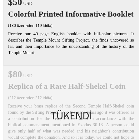
$50
USD
Colorful Printed Informative Booklet
(130 üzerinden 119 iddia)
Receive our 40 page English booklet with full-color pictures. It
describes the Temple Mount Sifting Project, the finds uncovered so
far, and their importance to the understanding of the history of the
Temple Mount.
$80
USD
Replica of a Rare Half-Shekel Coin
(212 üzerinden 212 iddia)
Receive your brass replica of the Second Temple Half-Shekel coin
TÜKENDİ
found by the Sifting Project. Two thousand years ago it was offered as
a contribution for the Temple’s operation in accordance with the
biblical commandment mentioned in Exodus 30:13. A person could
give only half of what was needed and his neighbor's contribution
would complete the donation. And so it is today, we could not hope to