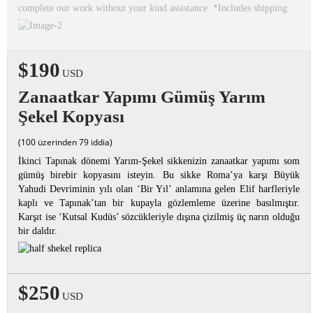
complete our work without your kind assistance. *Includes shipping
$190
USD
Zanaatkar Yapımı Gümüş Yarım
Şekel Kopyası
(100 üzerinden 79 iddia)
İkinci Tapınak dönemi Yarım-Şekel sikkenizin zanaatkar yapımı som
gümüş birebir kopyasını isteyin. Bu sikke Roma’ya karşı Büyük
Yahudi Devriminin yılı olan ‘Bir Yıl’ anlamına gelen Elif harfleriyle
kaplı ve Tapınak’tan bir kupayla gözlemleme üzerine basılmıştır.
Karşıt ise ‘Kutsal Kudüs’ sözcükleriyle dışına çizilmiş üç narın olduğu
bir daldır.
$250
USD