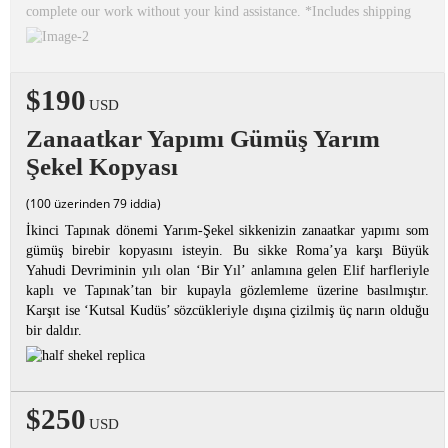
complete our work without your kind assistance. *Includes shipping
$190
USD
Zanaatkar Yapımı Gümüş Yarım
Şekel Kopyası
(100 üzerinden 79 iddia)
İkinci Tapınak dönemi Yarım-Şekel sikkenizin zanaatkar yapımı som
gümüş birebir kopyasını isteyin. Bu sikke Roma’ya karşı Büyük
Yahudi Devriminin yılı olan ‘Bir Yıl’ anlamına gelen Elif harfleriyle
kaplı ve Tapınak’tan bir kupayla gözlemleme üzerine basılmıştır.
Karşıt ise ‘Kutsal Kudüs’ sözcükleriyle dışına çizilmiş üç narın olduğu
bir daldır.
$250
USD