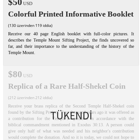
$50
USD
Colorful Printed Informative Booklet
(130 üzerinden 119 iddia)
Receive our 40 page English booklet with full-color pictures. It
describes the Temple Mount Sifting Project, the finds uncovered so
far, and their importance to the understanding of the history of the
Temple Mount.
$80
USD
Replica of a Rare Half-Shekel Coin
(212 üzerinden 212 iddia)
Receive your brass replica of the Second Temple Half-Shekel coin
TÜKENDİ
found by the Sifting Project. Two thousand years ago it was offered as
a contribution for the Temple’s operation in accordance with the
biblical commandment mentioned in Exodus 30:13. A person could
give only half of what was needed and his neighbor's contribution
would complete the donation. And so it is today, we could not hope to