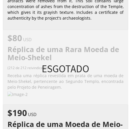
artifacts were removed from it. This soil contains large
concentration of ashes from the destruction of the Temple,
which gives it its grayish texture. Includes a certificate of
authenticity by the project's archaeologists.
$80
USD
Réplica de uma Rara Moeda de
Meio-Shekel
ESGOTADO
(212 de 212 reivindicado)
Receba uma réplica revestida em prata de uma moeda de
Meio-Shekel, pertencente ao Segundo Templo, encontrada
pelo Projeto de Peneiragem.
$190
USD
Réplica de uma Moeda de Meio-