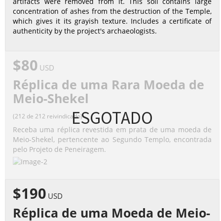
artifacts were removed from it. This soil contains large
concentration of ashes from the destruction of the Temple,
which gives it its grayish texture. Includes a certificate of
authenticity by the project's archaeologists.
$80
USD
Réplica de uma Rara Moeda de
Meio-Shekel
ESGOTADO
(212 de 212 reivindicado)
Receba uma réplica revestida em prata de uma moeda de
Meio-Shekel, pertencente ao Segundo Templo, encontrada
pelo Projeto de Peneiragem.
$190
USD
Réplica de uma Moeda de Meio-