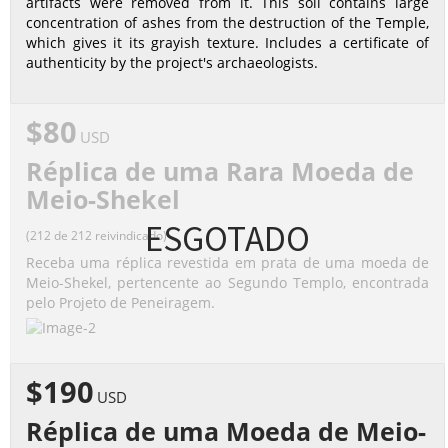
artifacts were removed from it. This soil contains large
concentration of ashes from the destruction of the Temple,
which gives it its grayish texture. Includes a certificate of
authenticity by the project's archaeologists.
$80
USD
Réplica de uma Rara Moeda de
Meio-Shekel
ESGOTADO
(212 de 212 reivindicado)
Receba uma réplica revestida em prata de uma moeda de
Meio-Shekel, pertencente ao Segundo Templo, encontrada
pelo Projeto de Peneiragem.
$190
USD
Réplica de uma Moeda de Meio-