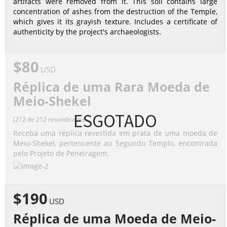
artifacts were removed from it. This soil contains large
concentration of ashes from the destruction of the Temple,
which gives it its grayish texture. Includes a certificate of
authenticity by the project's archaeologists.
$80
USD
Réplica de uma Rara Moeda de
Meio-Shekel
ESGOTADO
(212 de 212 reivindicado)
Receba uma réplica revestida em prata de uma moeda de
Meio-Shekel, pertencente ao Segundo Templo, encontrada
pelo Projeto de Peneiragem.
$190
USD
Réplica de uma Moeda de Meio-