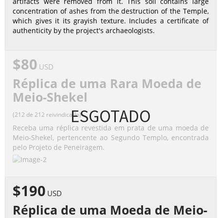
artifacts were removed from it. This soil contains large
concentration of ashes from the destruction of the Temple,
which gives it its grayish texture. Includes a certificate of
authenticity by the project's archaeologists.
$80
USD
Réplica de uma Rara Moeda de
Meio-Shekel
ESGOTADO
(212 de 212 reivindicado)
Receba uma réplica revestida em prata de uma moeda de
Meio-Shekel, pertencente ao Segundo Templo, encontrada
pelo Projeto de Peneiragem.
$190
USD
Réplica de uma Moeda de Meio-