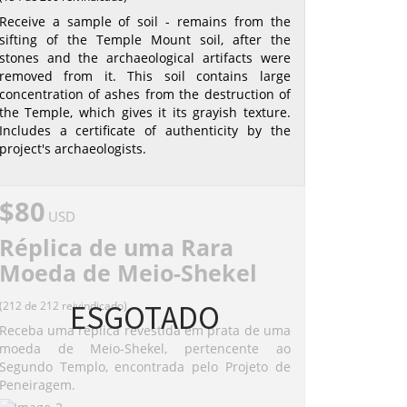
Receive a sample of soil - remains from the
sifting of the Temple Mount soil, after the
stones and the archaeological artifacts were
removed from it. This soil contains large
concentration of ashes from the destruction of
the Temple, which gives it its grayish texture.
Includes a certificate of authenticity by the
project's archaeologists.
$80
USD
Réplica de uma Rara
Moeda de Meio-Shekel
ESGOTADO
(212 de 212 reivindicado)
Receba uma réplica revestida em prata de uma
moeda de Meio-Shekel, pertencente ao
Segundo Templo, encontrada pelo Projeto de
Peneiragem.