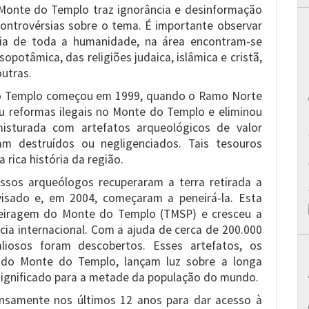
 Monte do Templo traz ignorância e desinformação
 controvérsias sobre o tema. É importante observar
ia de toda a humanidade, na área encontram-se
sopotâmica, das religiões judaica, islâmica e cristã,
utras.
o Templo começou em 1999, quando o Ramo Norte
u reformas ilegais no Monte do Templo e eliminou
isturada com artefatos arqueológicos de valor
ram destruídos ou negligenciados. Tais tesouros
 rica história da região.
sos arqueólogos recuperaram a terra retirada a
visado e, em 2004, começaram a peneirá-la. Esta
eneiragem do Monte do Templo (TMSP) e cresceu a
cia internacional. Com a ajuda de cerca de 200.000
aliosos foram descobertos. Esses artefatos, os
o do Monte do Templo, lançam luz sobre a longa
 significado para a metade da população do mundo.
nsamente nos últimos 12 anos para dar acesso à