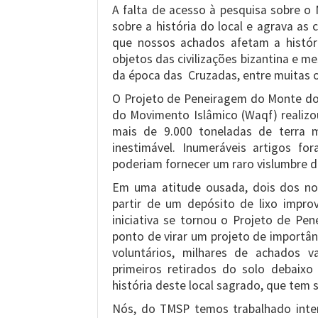
A falta de acesso à pesquisa sobre o
sobre a história do local e agrava as
que nossos achados afetam a histór
objetos das civilizações bizantina e me
da época das Cruzadas, entre muitas o
O Projeto de Peneiragem do Monte d
do Movimento Islâmico (Waqf) realizo
mais de 9.000 toneladas de terra m
inestimável. Inumeráveis artigos fo
poderiam fornecer um raro vislumbre da
Em uma atitude ousada, dois dos nos
partir de um depósito de lixo impro
iniciativa se tornou o Projeto de P
ponto de virar um projeto de importân
voluntários, milhares de achados v
primeiros retirados do solo debaix
história deste local sagrado, que tem
Nós, do TMSP temos trabalhado inte